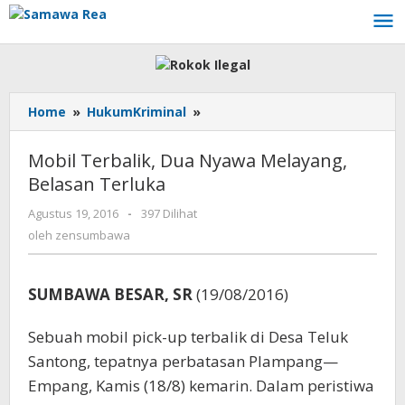
Lewati
ke
konten
Home
»
HukumKriminal
»
Mobil
Terbalik,
Dua
Mobil Terbalik, Dua Nyawa Melayang,
Nyawa
Belasan Terluka
Melayang,
Belasan
Agustus 19, 2016
oleh
-
397 Dilihat
Terluka
zensumbawa
oleh
zensumbawa
SUMBAWA BESAR, SR
(19/08/2016)
Sebuah mobil pick-up terbalik di Desa Teluk
Santong, tepatnya perbatasan Plampang—
Empang, Kamis (18/8) kemarin. Dalam peristiwa