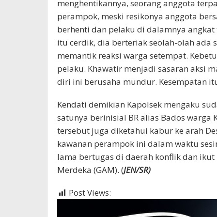
menghentikannya, seorang anggota terp
perampok, meski resikonya anggota bersa
berhenti dan pelaku di dalamnya angka
itu cerdik, dia berteriak seolah-olah a
memantik reaksi warga setempat. Kebetul
pelaku. Khawatir menjadi sasaran aksi 
diri ini berusaha mundur. Kesempatan it
Kendati demikian Kapolsek mengaku suda
satunya berinisial BR alias Bados warg
tersebut juga diketahui kabur ke arah D
kawanan perampok ini dalam waktu sesin
lama bertugas di daerah konflik dan ik
Merdeka (GAM). (
JEN/SR)
Post Views:
409