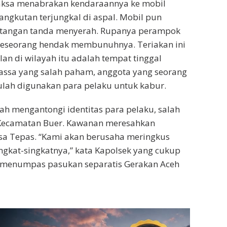
aksa menabrakan kendaraannya ke mobil
ngkutan terjungkal di aspal. Mobil pun
t tangan tanda menyerah. Rupanya perampok
da seseorang hendak membunuhnya. Teriakan ini
an di wilayah itu adalah tempat tinggal
massa yang salah paham, anggota yang seorang
ulah digunakan para pelaku untuk kabur.
h mengantongi identitas para pelaku, salah
a Kecamatan Buer. Kawanan meresahkan
esa Tepas. “Kami akan berusaha meringkus
gkat-singkatnya,” kata Kapolsek yang cukup
ut menumpas pasukan separatis Gerakan Aceh