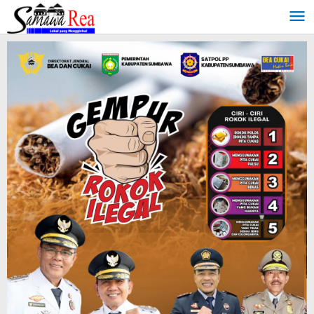
Lewati
ke
konten