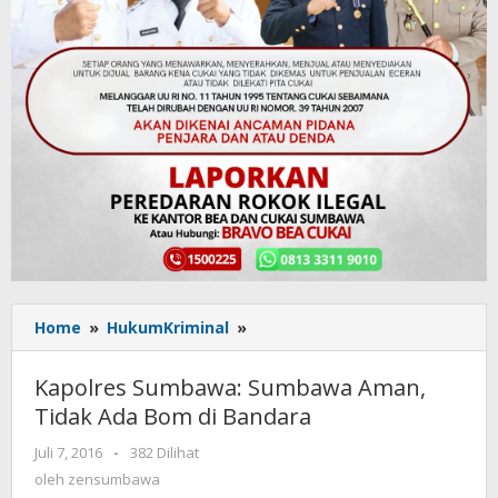
Home
»
HukumKriminal
»
Kapolres
Sumbawa:
Sumbawa
Kapolres Sumbawa: Sumbawa Aman,
Aman,
Tidak Ada Bom di Bandara
Tidak
Ada
Juli 7, 2016
oleh
-
382 Dilihat
Bom
zensumbawa
oleh
zensumbawa
di