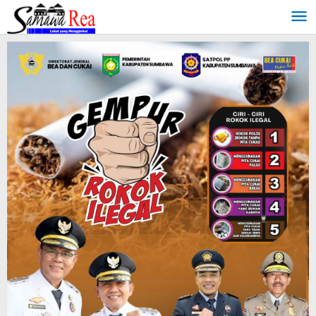
Lewati
ke
konten