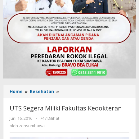
Home
»
Kesehatan
»
UTS
Segera
Miliki
UTS Segera Miliki Fakultas Kedokteran
Fakultas
Kedokteran
Juni 16, 2016
oleh
-
747 Dilihat
zensumbawa
oleh
zensumbawa