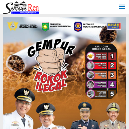
Lewati
ke
konten