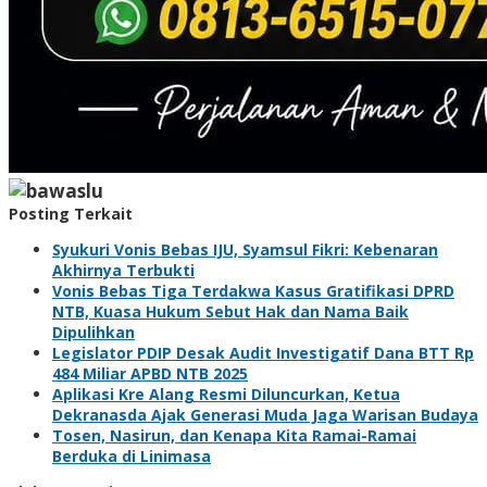
Posting Terkait
Syukuri Vonis Bebas IJU, Syamsul Fikri: Kebenaran
Akhirnya Terbukti
Vonis Bebas Tiga Terdakwa Kasus Gratifikasi DPRD
NTB, Kuasa Hukum Sebut Hak dan Nama Baik
Dipulihkan
Legislator PDIP Desak Audit Investigatif Dana BTT Rp
484 Miliar APBD NTB 2025
Aplikasi Kre Alang Resmi Diluncurkan, Ketua
Dekranasda Ajak Generasi Muda Jaga Warisan Budaya
Tosen, Nasirun, dan Kenapa Kita Ramai-Ramai
Berduka di Linimasa