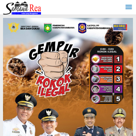
Lewati
ke
konten