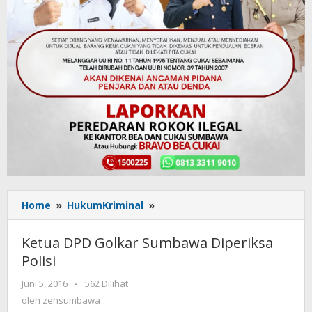
Home
»
HukumKriminal
»
Ketua
DPD
Golkar
Ketua DPD Golkar Sumbawa Diperiksa
Sumbawa
Polisi
Diperiksa
Polisi
Juni 5, 2016
oleh
-
562 Dilihat
zensumbawa
oleh
zensumbawa