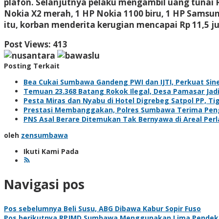
plafon. Selanjutnya pelaku mengambil uang tunai 
Nokia X2 merah, 1 HP Nokia 1100 biru, 1 HP Samsung
itu, korban menderita kerugian mencapai Rp 11,5 ju
Post Views:
413
Posting Terkait
Bea Cukai Sumbawa Gandeng PWI dan IJTI, Perkuat Sine
Temuan 23.368 Batang Rokok Ilegal, Desa Pamasar Jadi 
Pesta Miras dan Nyabu di Hotel Digrebeg Satpol PP, Ti
Prestasi Membanggakan, Polres Sumbawa Terima Pengh
PNS Asal Berare Ditemukan Tak Bernyawa di Areal Pe
oleh
zensumbawa
Ikuti Kami Pada
Navigasi pos
Pos sebelumnya
Beli Susu, ABG Dibawa Kabur Sopir Fuso
Pos berikutnya
RPJMD Sumbawa Menggunakan Lima Pendek