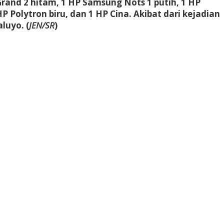
rand 2 hitam, 1 HP Samsung Nots 1 putih, 1 HP
 Polytron biru, dan 1 HP Cina. Akibat dari kejadian
luyo. (
JEN/SR
)