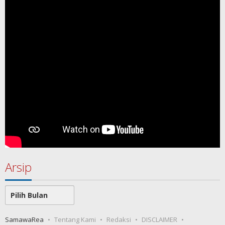
Arsip
Arsip
SamawaRea
Tentang Kami
Redaksi
DISCLAIMER