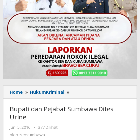
Home
»
HukumKriminal
»
Bupati
dan
Pejabat
Bupati dan Pejabat Sumbawa Dites
Sumbawa
Urine
Dites
Urine
Juni 5, 2016
oleh
-
377 Dilihat
zensumbawa
oleh
zensumbawa