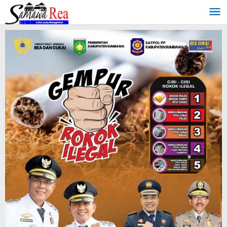
Lewati
ke
konten