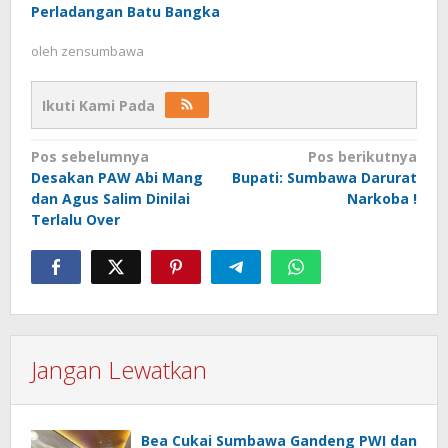
Perladangan Batu Bangka
oleh
zensumbawa
Ikuti Kami Pada
Navigasi
Pos sebelumnya
Pos berikutnya
Desakan PAW Abi Mang
Bupati: Sumbawa Darurat
pos
dan Agus Salim Dinilai
Narkoba !
Terlalu Over
Jangan Lewatkan
Bea Cukai Sumbawa Gandeng PWI dan