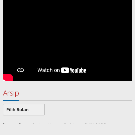
Arsip
Arsip
SamawaRea
Tentang Kami
Redaksi
DISCLAIMER
Indeks Berita