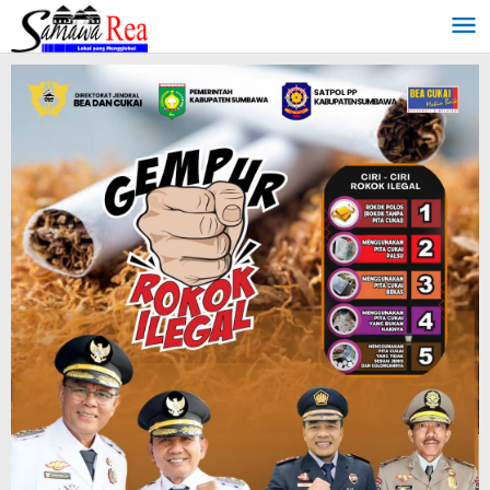
Lewati
ke
konten