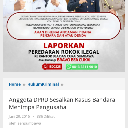
Home
»
HukumKriminal
»
Anggota
DPRD
Sesalkan
Anggota DPRD Sesalkan Kasus Bandara
Kasus
Menimpa Pengusaha
Bandara
Menimpa
Juni 29, 2016
oleh
-
336 Dilihat
Pengusaha
zensumbawa
oleh
zensumbawa