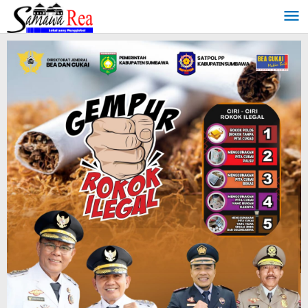
Lewati
ke
konten