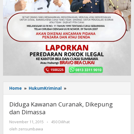
Home
»
HukumKriminal
»
Diduga
Kawanan
Curanak,
Diduga Kawanan Curanak, Dikepung
Dikepung
dan Dimassa
dan
Dimassa
November 11, 2015
oleh
-
450 Dilihat
zensumbawa
oleh
zensumbawa