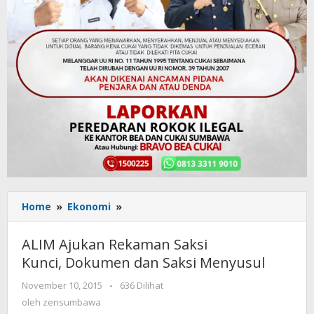
Home
»
Ekonomi
»
ALIM
Ajukan
Rekaman
ALIM Ajukan Rekaman Saksi
Saksi
Kunci, Dokumen dan Saksi Menyusul
Kunci, Dokumen
dan
November 10, 2015
oleh
-
636 Dilihat
Saksi
zensumbawa
oleh
zensumbawa
Menyusul