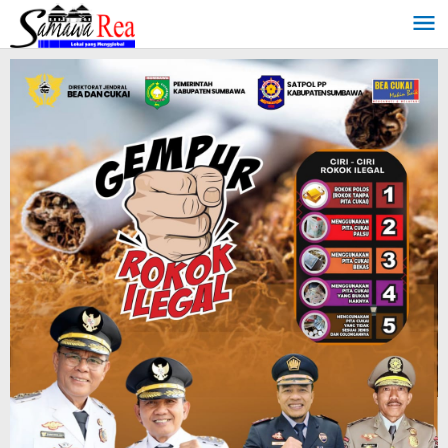
Lewati
ke
konten