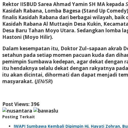
Rektor IISBUD Sarea Ahmad Yamin SH MA kepada
Kasidah Rabana, Lomba Bagesa (Stand Up Comedy) 
finalis Kasidah Rabana dari berbagai wilayah, bai
Kasidah Rabana Al Muttaqin Desa Kukin, Kecamata
Desa Baru Tahan Moyo Utara. Sedangkan lomba lagu 
Hastoni (Moyo Hilir).
Dalam kesempatan itu, Doktor Zul–sapaan akrab De
setahun pada setiap momen pacuan kuda dan diharap
pemimpin Sumbawa kedepan, agar dekat dengan rak
itu hendaknya selalu dekat dengan rakyatnya pa
itu akan dicintai, dihormati dan dapat menjadi t
masyarakat. (
JEN/SR
)
Post Views:
396
Posting Terkait
IWAPI Sumbawa Kembali Dipimpin Hj. Hayati Zohran, Bu