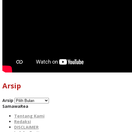
Arsip
Arsip
SamawaRea
Tentang Kami
Redaksi
DISCLAIMER