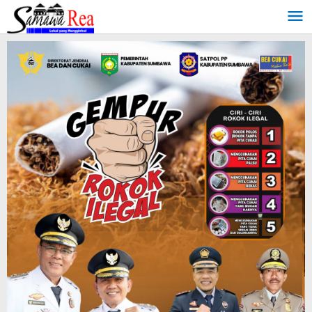
Lewati
ke
konten