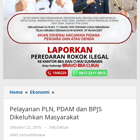
Home
»
Ekonomi
»
Pelayanan
PLN,
PDAM
Pelayanan PLN, PDAM dan BPJS
dan
Dikeluhkan Masyarakat
BPJS
Dikeluhkan
Oktober 22, 2015
oleh
-
540 Dilihat
Masyarakat
zensumbawa
oleh
zensumbawa