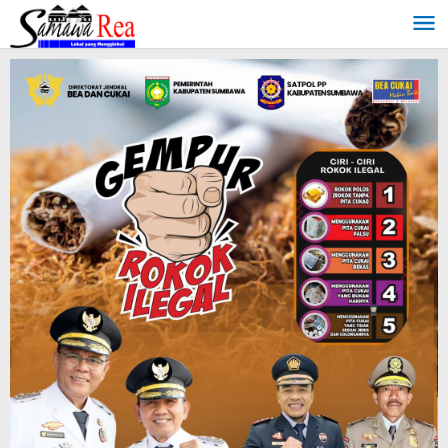
Lewati
ke
konten