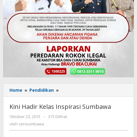
Home
»
Pendidikan
»
Kini
Hadir
Kelas
Kini Hadir Kelas Inspirasi Sumbawa
Inspirasi
Sumbawa
Oktober 23, 2015
oleh
-
373 Dilihat
zensumbawa
oleh
zensumbawa