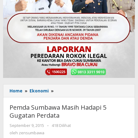
Home
»
Ekonomi
»
Pemda
Sumbawa
Masih
Pemda Sumbawa Masih Hadapi 5
Hadapi
Gugatan Perdata
5
Gugatan
September 9, 2015
oleh
-
418 Dilihat
Perdata
zensumbawa
oleh
zensumbawa