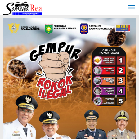
Lewati
ke
konten