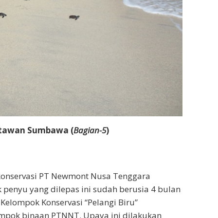
rtawan Sumbawa (
Bagian-5
)
l konservasi PT Newmont Nusa Tenggara
ik penyu yang dilepas ini sudah berusia 4 bulan
 Kelompok Konservasi “Pelangi Biru”
mpok binaan PTNNT. Upaya ini dilakukan