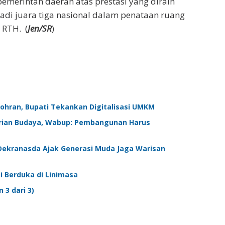
pemerintah daerah atas prestasi yang diraih
i juara tiga nasional dalam penataan ruang
RTH. (
Jen/SR
)
Zohran, Bupati Tekankan Digitalisasi UMKM
tarian Budaya, Wabup: Pembangunan Harus
 Dekranasda Ajak Generasi Muda Jaga Warisan
i Berduka di Linimasa
3 dari 3)