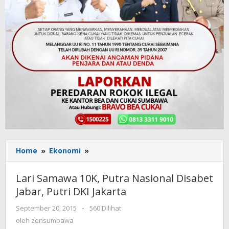
Home
»
Ekonomi
»
Lari
Samawa
10K,
Lari Samawa 10K, Putra Nasional Disabet
Putra
Jabar, Putri DKI Jakarta
Nasional
Disabet
September 20, 2015
oleh
-
560 Dilihat
Jabar,
zensumbawa
oleh
zensumbawa
Putri