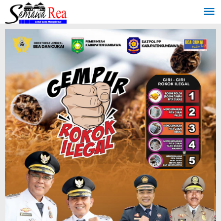
Lewati
ke
konten