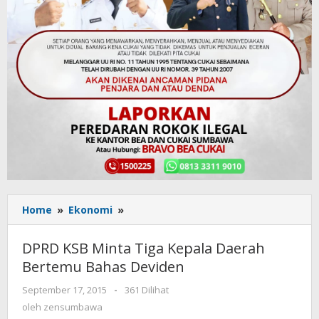
Home
»
Ekonomi
»
DPRD
KSB
Minta
DPRD KSB Minta Tiga Kepala Daerah
Tiga
Bertemu Bahas Deviden
Kepala
Daerah
September 17, 2015
oleh
-
361 Dilihat
Bertemu
zensumbawa
oleh
zensumbawa
Bahas