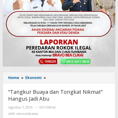
Home
»
Ekonomi
»
“Tangkur
Buaya
dan
“Tangkur Buaya dan Tongkat Nikmat”
Tongkat
Hangus Jadi Abu
Nikmat”
Hangus
Agustus 7, 2015
oleh
-
501 Dilihat
Jadi
zensumbawa
oleh
zensumbawa
Abu