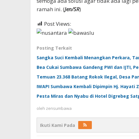
semoga ada solusi agar tidak ada lagi p
ramah ini. (
Jen/SR
)
Post Views:
469
Posting Terkait
Sangka Suci Kembali Menangkan Perkara, Tan
Bea Cukai Sumbawa Gandeng PWI dan IJTI, Per
Temuan 23.368 Batang Rokok Ilegal, Desa Pam
IWAPI Sumbawa Kembali Dipimpin Hj. Hayati 
Pesta Miras dan Nyabu di Hotel Digrebeg Sat
oleh
zensumbawa
Ikuti Kami Pada