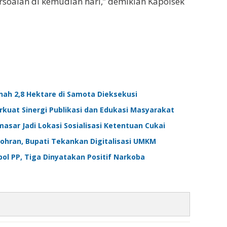
ersoalan di kemudian hari,” demikian Kapolsek
ah 2,8 Hektare di Samota Dieksekusi
kuat Sinergi Publikasi dan Edukasi Masyarakat
asar Jadi Lokasi Sosialisasi Ketentuan Cukai
Zohran, Bupati Tekankan Digitalisasi UMKM
pol PP, Tiga Dinyatakan Positif Narkoba