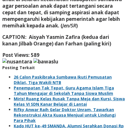
agar persoalan anak dapat tertangani secara
cepat dan tepat, di samping aspirasi anak dapat
mempengaruhi kebijakan pemerintah agar lebih
memihak kepada anak. (
Jen/SR
)
CAPTION
: Aisyah Yasmin Zafira (kedua dari
kanan Jilbab Orange) dan Farhan (paling kiri)
Post Views:
589
Posting Terkait
26 Calon Paskibraka Sumbawa Ikuti Pemusatan
Diklat, Tiga Wakili NTB
Penempatan Tak Tepat, Guru Agama Islam Tiga
Tahun Mengajar di Sekolah Tanpa Siswa Muslim
Miris! Ruang Kelas Rusak Tanpa Meja dan Kursi, Siswa
Kelas VI SDN Kanar Belajar di Lantai
Rifky Anwar Raih Gelar Doktor Unram, Tawarkan
Rekonstruksi Akta Kuasa Menjual untuk Lindungi
Para Pihak
Kado HUT ke-49 SMANDA, Alumni Serahkan Donasi Rp