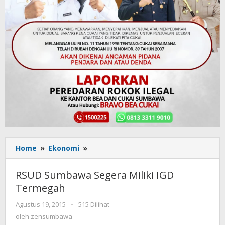
Home
»
Ekonomi
»
RSUD
Sumbawa
Segera
RSUD Sumbawa Segera Miliki IGD
Miliki
Termegah
IGD
Termegah
Agustus 19, 2015
oleh
-
515 Dilihat
zensumbawa
oleh
zensumbawa