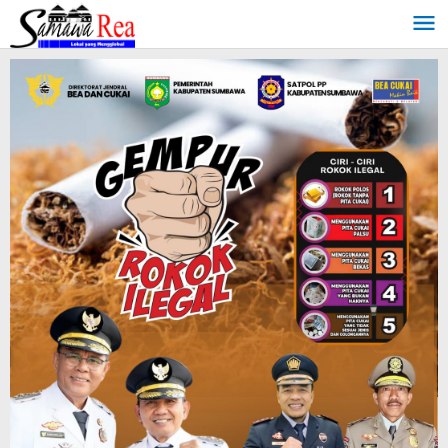
Lewati
ke
konten