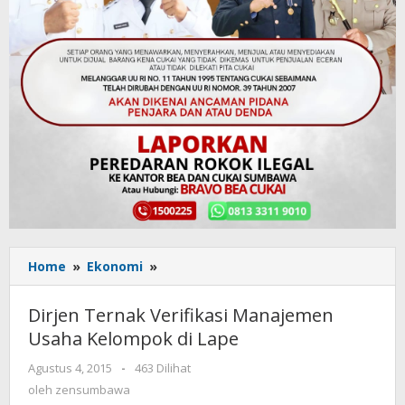
Home
»
Ekonomi
»
Dirjen
Ternak
Verifikasi
Dirjen Ternak Verifikasi Manajemen
Manajemen
Usaha Kelompok di Lape
Usaha
Kelompok
Agustus 4, 2015
oleh
-
463 Dilihat
di
zensumbawa
oleh
zensumbawa
Lape