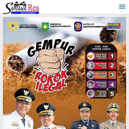
Lewati
ke
konten