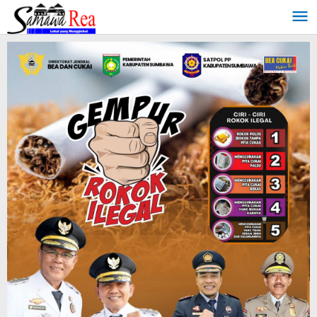
Lewati
ke
konten