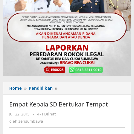
Home
»
Pendidikan
»
Empat
Kepala
SD
Empat Kepala SD Bertukar Tempat
Bertukar
Tempat
Juli 22, 2015
oleh
-
471 Dilihat
zensumbawa
oleh
zensumbawa