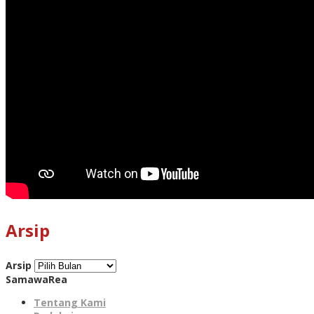
Arsip
Arsip
SamawaRea
Tentang Kami