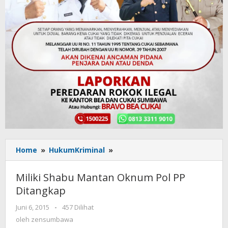
Home
»
HukumKriminal
»
Miliki
Shabu
Mantan
Miliki Shabu Mantan Oknum Pol PP
Oknum
Ditangkap
Pol
PP
Juni 6, 2015
oleh
-
457 Dilihat
Ditangkap
zensumbawa
oleh
zensumbawa