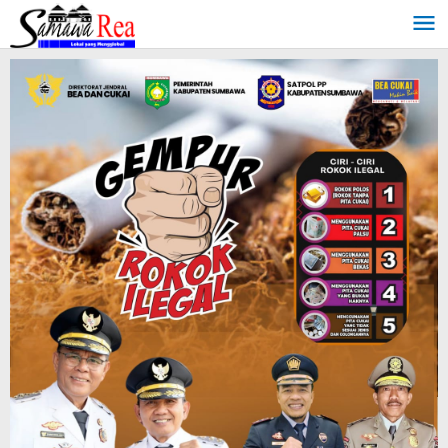
Lewati
ke
konten