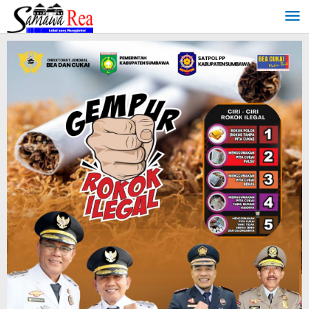
Lewati
ke
konten