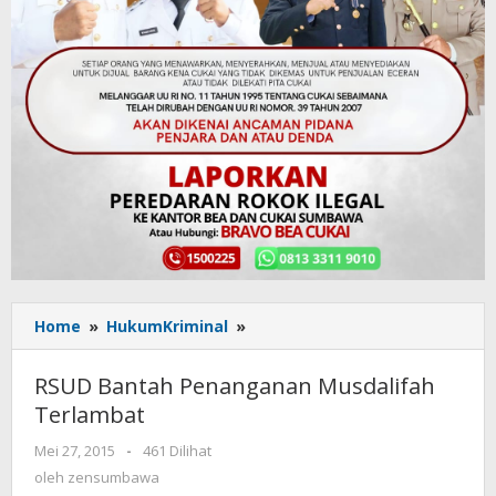
Home
»
HukumKriminal
»
RSUD
Bantah
Penanganan
RSUD Bantah Penanganan Musdalifah
Musdalifah
Terlambat
Terlambat
Mei 27, 2015
oleh
-
461 Dilihat
zensumbawa
oleh
zensumbawa