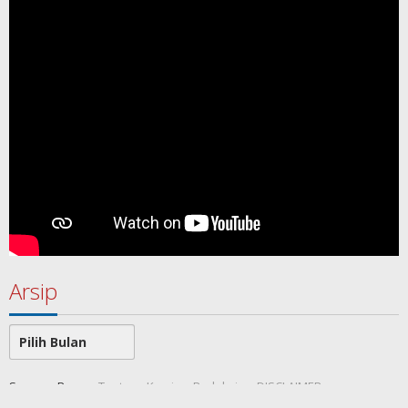
Arsip
Arsip
SamawaRea
Tentang Kami
Redaksi
DISCLAIMER
Indeks Berita