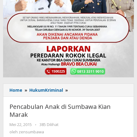
Home
»
HukumKriminal
»
Pencabulan
Anak
di
Pencabulan Anak di Sumbawa Kian
Sumbawa
Marak
Kian
Marak
Mei 22, 2015
oleh
-
385 Dilihat
zensumbawa
oleh
zensumbawa