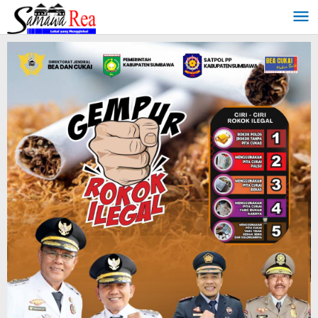
Lewati
ke
konten