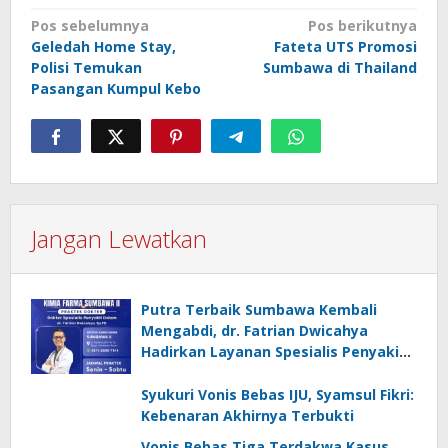
Navigasi
Pos sebelumnya
Pos berikutnya
Geledah Home Stay,
Fateta UTS Promosi
pos
Polisi Temukan
Sumbawa di Thailand
Pasangan Kumpul Kebo
Jangan Lewatkan
Putra Terbaik Sumbawa Kembali
Mengabdi, dr. Fatrian Dwicahya
Hadirkan Layanan Spesialis Penyakit
Dalam
Syukuri Vonis Bebas IJU, Syamsul Fikri:
Kebenaran Akhirnya Terbukti
Vonis Bebas Tiga Terdakwa Kasus