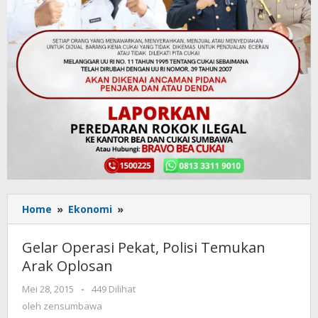
Home
»
Ekonomi
»
Gelar
Operasi
Pekat,
Gelar Operasi Pekat, Polisi Temukan
Polisi
Arak Oplosan
Temukan
Arak
Mei 28, 2015
oleh
-
449 Dilihat
Oplosan
zensumbawa
oleh
zensumbawa