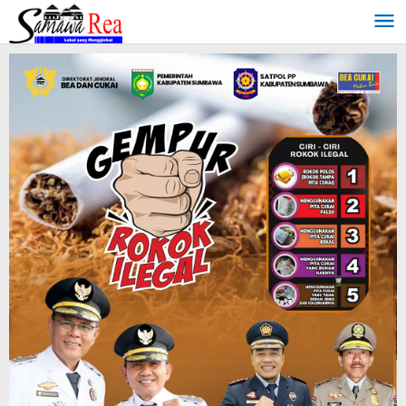
Lewati
ke
konten