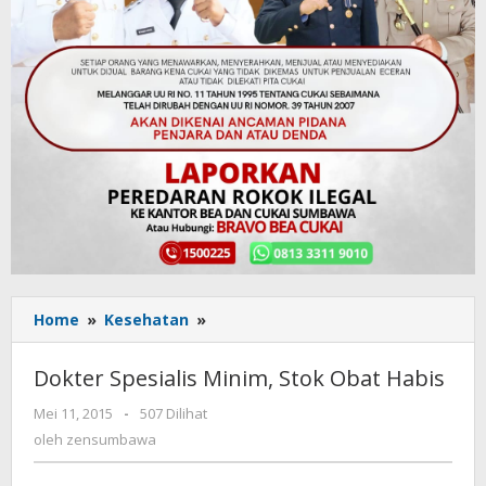
Home
»
Kesehatan
»
Dokter
Spesialis
Minim,
Dokter Spesialis Minim, Stok Obat Habis
Stok
Obat
Mei 11, 2015
oleh
-
507 Dilihat
Habis
zensumbawa
oleh
zensumbawa