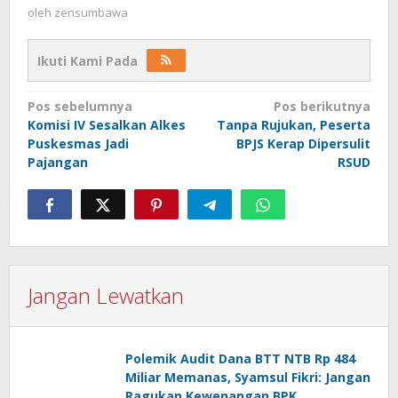
oleh
zensumbawa
Ikuti Kami Pada
Navigasi
Pos sebelumnya
Pos berikutnya
Komisi IV Sesalkan Alkes
Tanpa Rujukan, Peserta
pos
Puskesmas Jadi
BPJS Kerap Dipersulit
Pajangan
RSUD
Jangan Lewatkan
Polemik Audit Dana BTT NTB Rp 484
Miliar Memanas, Syamsul Fikri: Jangan
Ragukan Kewenangan BPK