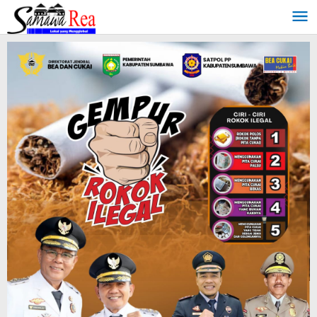
Lewati
ke
konten