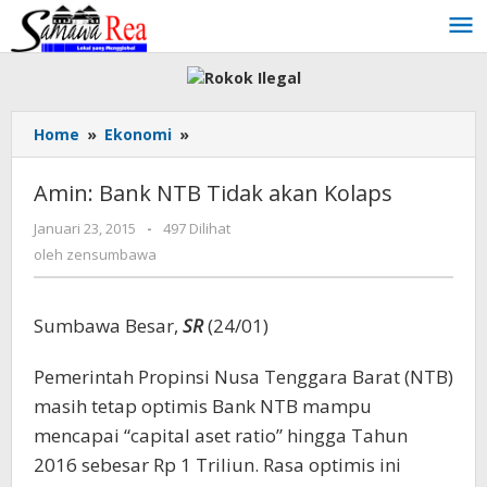
Lewati
ke
konten
Home
»
Ekonomi
»
Amin:
Bank
NTB
Amin: Bank NTB Tidak akan Kolaps
Tidak
akan
Januari 23, 2015
oleh
-
497 Dilihat
Kolaps
zensumbawa
oleh
zensumbawa
Sumbawa Besar,
SR
(24/01)
Pemerintah Propinsi Nusa Tenggara Barat (NTB)
masih tetap optimis Bank NTB mampu
mencapai “capital aset ratio” hingga Tahun
2016 sebesar Rp 1 Triliun. Rasa optimis ini