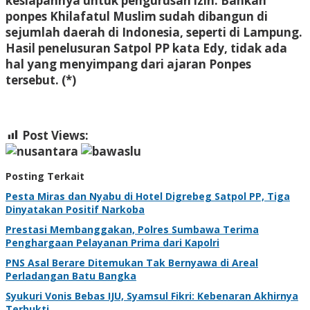
kesiapannya untuk pengurusan izin. Bahkan
ponpes Khilafatul Muslim sudah dibangun di
sejumlah daerah di Indonesia, seperti di Lampung.
Hasil penelusuran Satpol PP kata Edy, tidak ada
hal yang menyimpang dari ajaran Ponpes
tersebut. (*)
Post Views:
435
Posting Terkait
Pesta Miras dan Nyabu di Hotel Digrebeg Satpol PP, Tiga
Dinyatakan Positif Narkoba
Prestasi Membanggakan, Polres Sumbawa Terima
Penghargaan Pelayanan Prima dari Kapolri
PNS Asal Berare Ditemukan Tak Bernyawa di Areal
Perladangan Batu Bangka
Syukuri Vonis Bebas IJU, Syamsul Fikri: Kebenaran Akhirnya
Terbukti