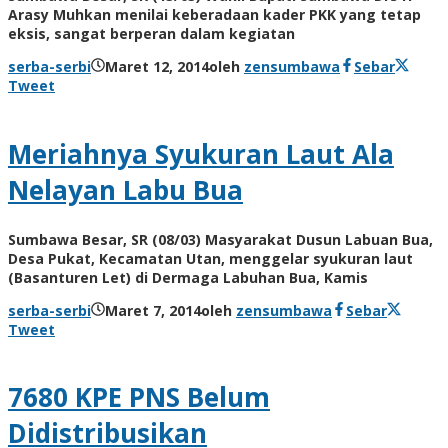
Arasy Muhkan menilai keberadaan kader PKK yang tetap
eksis, sangat berperan dalam kegiatan
serba-serbi
Maret 12, 2014
oleh
zensumbawa
Sebar
Tweet
Meriahnya Syukuran Laut Ala
Nelayan Labu Bua
Sumbawa Besar, SR (08/03) Masyarakat Dusun Labuan Bua,
Desa Pukat, Kecamatan Utan, menggelar syukuran laut
(Basanturen Let) di Dermaga Labuhan Bua, Kamis
serba-serbi
Maret 7, 2014
oleh
zensumbawa
Sebar
Tweet
7680 KPE PNS Belum
Didistribusikan