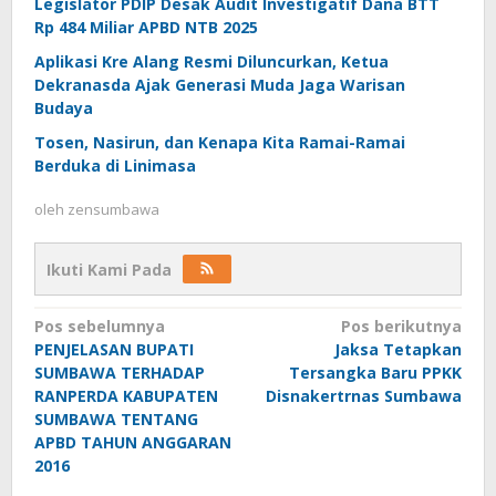
Legislator PDIP Desak Audit Investigatif Dana BTT
Rp 484 Miliar APBD NTB 2025
Aplikasi Kre Alang Resmi Diluncurkan, Ketua
Dekranasda Ajak Generasi Muda Jaga Warisan
Budaya
Tosen, Nasirun, dan Kenapa Kita Ramai-Ramai
Berduka di Linimasa
oleh
zensumbawa
Ikuti Kami Pada
Navigasi
Pos sebelumnya
Pos berikutnya
PENJELASAN BUPATI
Jaksa Tetapkan
pos
SUMBAWA TERHADAP
Tersangka Baru PPKK
RANPERDA KABUPATEN
Disnakertrnas Sumbawa
SUMBAWA TENTANG
APBD TAHUN ANGGARAN
2016