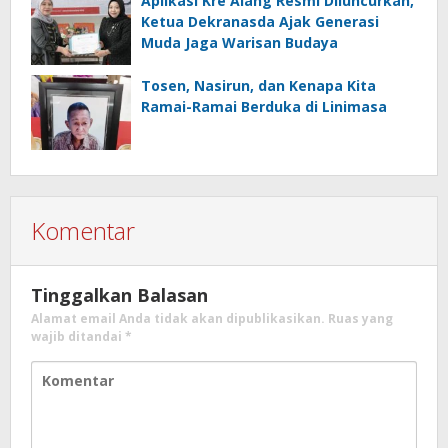
Aplikasi Kre Alang Resmi Diluncurkan,
Ketua Dekranasda Ajak Generasi
Muda Jaga Warisan Budaya
Tosen, Nasirun, dan Kenapa Kita
Ramai-Ramai Berduka di Linimasa
Komentar
Tinggalkan Balasan
Alamat email Anda tidak akan dipublikasikan.
Ruas yang
wajib ditandai
*