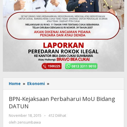
Home
»
Ekonomi
»
BPN-
Kejaksaan
Perbaharui
BPN-Kejaksaan Perbaharui MoU Bidang
MoU
DATUN
Bidang
DATUN
November 18, 2015
oleh
-
412 Dilihat
zensumbawa
oleh
zensumbawa