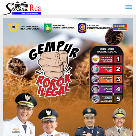
Lewati
ke
konten